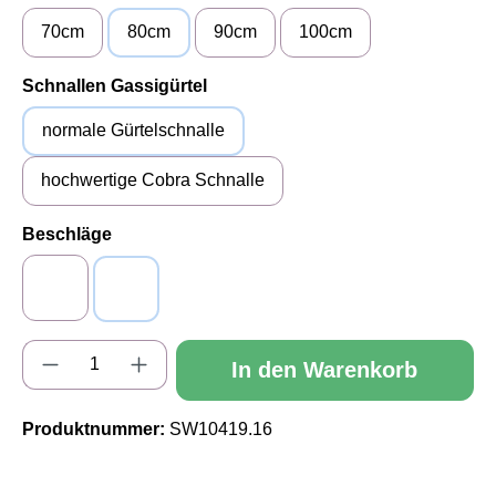
70cm
80cm
90cm
100cm
auswählen
Schnallen Gassigürtel
normale Gürtelschnalle
hochwertige Cobra Schnalle
auswählen
Beschläge
Alu (silberfarben)
Messing (goldfarben)
Produkt Anzahl: Gib den gewünschten Wert e
In den Warenkorb
Produktnummer:
SW10419.16