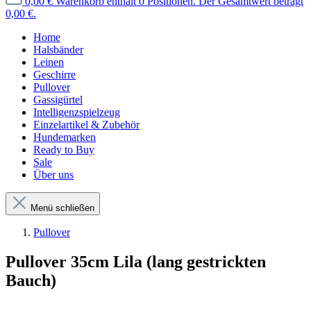
0,00 €
Warenkorb enthält 0 Positionen. Der Gesamtwert beträgt
0,00 €.
Home
Halsbänder
Leinen
Geschirre
Pullover
Gassigürtel
Intelligenzspielzeug
Einzelartikel & Zubehör
Hundemarken
Ready to Buy
Sale
Über uns
Menü schließen
Pullover
Pullover 35cm Lila
(lang gestrickten
Bauch)