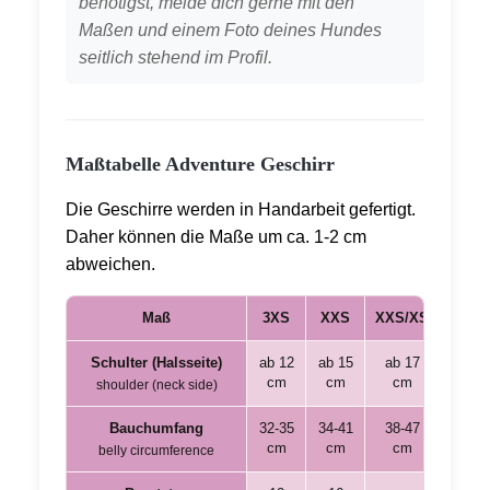
benötigst, melde dich gerne mit den
Maßen und einem Foto deines Hundes
seitlich stehend im Profil.
Maßtabelle Adventure Geschirr
Die Geschirre werden in Handarbeit gefertigt.
Daher können die Maße um ca. 1-2 cm
abweichen.
Maß
3XS
XXS
XXS/XS
XS
Adventure Hundegeschirr Maßtabelle
Schulter (Halsseite)
ab 12
ab 15
ab 17
ab 19
cm
cm
cm
cm
shoulder (neck side)
Bauchumfang
32-35
34-41
38-47
42-50
cm
cm
cm
cm
belly circumference