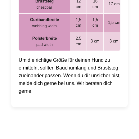
Bruststeg
12
16
19
17 cm
cm
cm
cm
chest bar
Gurtbandbreite
1,5
1,5
1,5 cm
2 cm
cm
cm
webbing width
Polsterbreite
2,5
3,5
3 cm
3 cm
cm
cm
pad width
Um die richtige Größe für deinen Hund zu
ermitteln, sollten Bauchumfang und Bruststeg
zueinander passen. Wenn du dir unsicher bist,
melde dich gerne bei uns. Wir beraten dich
gerne.