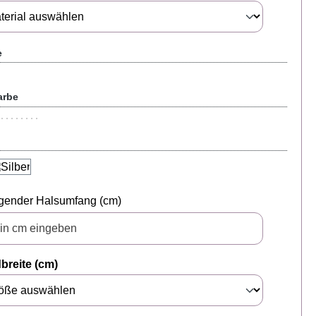
e
arbe
g
gender Halsumfang (cm)
breite (cm)