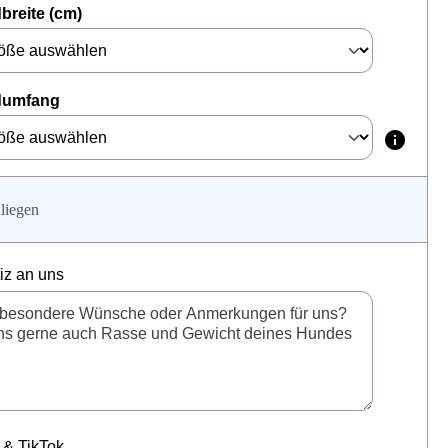
breite (cm)
dumfang
liegen
tiz an uns
 & TikTok