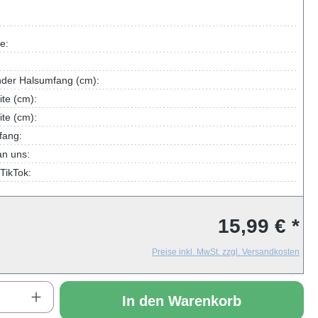
e:
nder Halsumfang (cm):
te (cm):
te (cm):
fang:
an uns:
TikTok:
15,99 € *
Preise inkl. MwSt. zzgl. Versandkosten
Anzahl: Gib den gewünschten Wert ein oder
In den Warenkorb