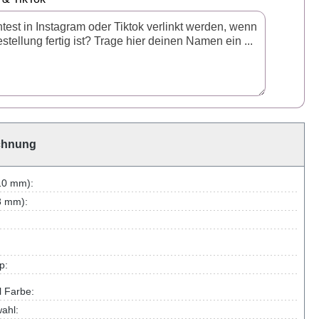
chnung
10 mm):
8 mm):
p:
l Farbe:
ahl: