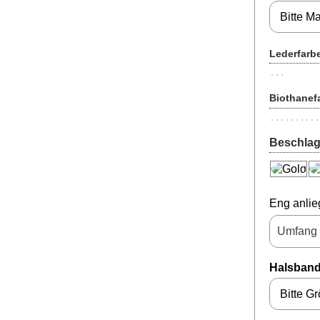
Lederfarb
Biothanef
Beschla
Eng anlie
Halsband