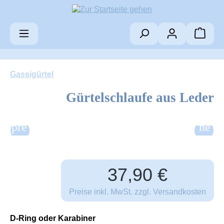
Zum Hauptinhalt springen
Warenk
Gassigürtel
Gürtelschlaufe aus Leder
Bildergalerie überspringen
Regulärer Preis:
37,90 €
Preise inkl. MwSt. zzgl. Versandkosten
auswählen
D-Ring oder Karabiner