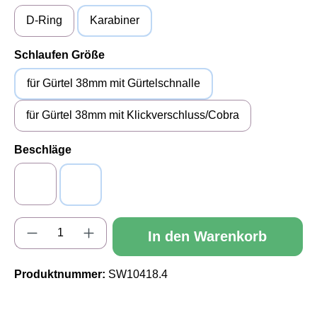
D-Ring
Karabiner
auswählen
Schlaufen Größe
für Gürtel 38mm mit Gürtelschnalle
für Gürtel 38mm mit Klickverschluss/Cobra
auswählen
Beschläge
Alu (silberfarben)
Messing (goldfarben)
Produkt Anzahl: Gib den gewünschten Wert e
In den Warenkorb
Produktnummer:
SW10418.4