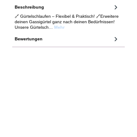
Beschreibung
🔗 Gürtelschlaufen – Flexibel & Praktisch! 🔗Erweitere
deinen Gassigürtel ganz nach deinen Bedürfnissen!
Unsere Gürtelsch…
Mehr
Bewertungen
Gassigürtel aus Leder
Regulärer Preis:
125,90 €