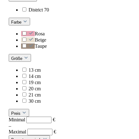
District 70
Farbe
Rosa
Beige
Taupe
Größe
13 cm
14 cm
19 cm
20 cm
21 cm
30 cm
Preis
Minimal
€
–
Maximal
€