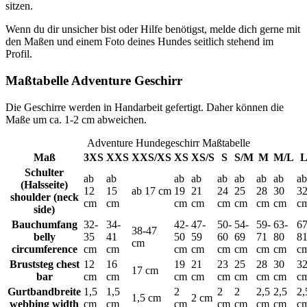
sitzen.
Wenn du dir unsicher bist oder Hilfe benötigst, melde dich gerne mit
den Maßen und einem Foto deines Hundes seitlich stehend im
Profil.
Maßtabelle Adventure Geschirr
Die Geschirre werden in Handarbeit gefertigt. Daher können die
Maße um ca. 1-2 cm abweichen.
Adventure Hundegeschirr Maßtabelle
Maß
3XS
XXS
XXS/XS
XS
XS/S
S
S/M
M
M/L
Schulter
ab
ab
ab
ab
ab
ab
ab
ab
ab
(Halsseite)
12
15
ab 17 cm
19
21
24
25
28
30
3
shoulder (neck
cm
cm
cm
cm
cm
cm
cm
cm
c
side)
Bauchumfang
32-
34-
42-
47-
50-
54-
59-
63-
67
38-47
belly
35
41
50
59
60
69
71
80
8
cm
circumference
cm
cm
cm
cm
cm
cm
cm
cm
c
Bruststeg
chest
12
16
19
21
23
25
28
30
3
17 cm
bar
cm
cm
cm
cm
cm
cm
cm
cm
c
Gurtbandbreite
1,5
1,5
2
2
2
2,5
2,5
2,
1,5 cm
2 cm
webbing width
cm
cm
cm
cm
cm
cm
cm
c