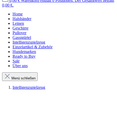
0,00 €
Warenkorb enthält 0 Positionen. Der Gesamtwert beträgt
0,00 €.
Home
Halsbänder
Leinen
Geschirre
Pullover
Gassigürtel
Intelligenzspielzeug
Einzelartikel & Zubehör
Hundemarken
Ready to Buy
Sale
Über uns
Menü schließen
Intelligenzspielzeug