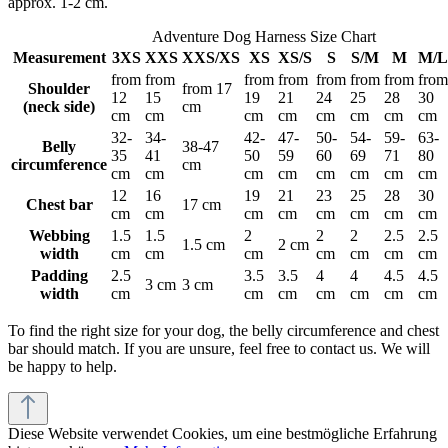
approx. 1-2 cm.
Adventure Dog Harness Size Chart
Measurement
3XS
XXS
XXS/XS
XS
XS/S
S
S/M
M
M/L
from
from
from
from
from
from
from
from
Shoulder
from 17
12
15
19
21
24
25
28
30
(neck side)
cm
cm
cm
cm
cm
cm
cm
cm
cm
32-
34-
42-
47-
50-
54-
59-
63-
Belly
38-47
35
41
50
59
60
69
71
80
circumference
cm
cm
cm
cm
cm
cm
cm
cm
cm
12
16
19
21
23
25
28
30
Chest bar
17 cm
cm
cm
cm
cm
cm
cm
cm
cm
Webbing
1.5
1.5
2
2
2
2.5
2.5
1.5 cm
2 cm
width
cm
cm
cm
cm
cm
cm
cm
Padding
2.5
3.5
3.5
4
4
4.5
4.5
3 cm
3 cm
width
cm
cm
cm
cm
cm
cm
cm
To find the right size for your dog, the belly circumference and chest
bar should match. If you are unsure, feel free to contact us. We will
be happy to help.
Diese Website verwendet Cookies, um eine bestmögliche Erfahrung