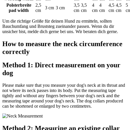
Polsterbreite
2,5
3,5
3,5
4
4
4,5
4,5
5
3 cm
3 cm
pad width
cm
cm
cm
cm
cm
cm
cm
c
Um die richtige Größe für deinen Hund zu ermitteln, sollten
Bauchumfang und Bruststeg zueinander passen. Wenn du dir
unsicher bist, melde dich gerne bei uns. Wir beraten dich gerne.
How to measure the neck circumference
correctly
Method 1: Direct measurement on your
dog
Please make sure that you measure your dog's neck at its throat and
not where its neck passes into its body. Put the measuring tape
tightly and without any fingers between your dog's neck and the
measuring tape around your dog's neck. The dog collars produced
can be shortened or enlarged by two centimetres.
Method 2: Measuring an existing collar