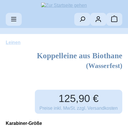
Zum Hauptinhalt springen
Warenk
Leinen
Koppelleine aus Biothane
(Wasserfest)
Regulärer Preis:
125,90 €
Preise inkl. MwSt. zzgl. Versandkosten
auswählen
Karabiner-Größe