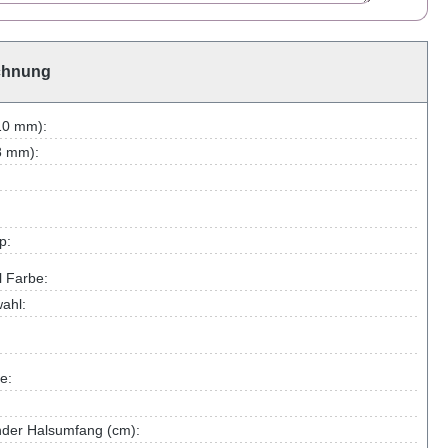
chnung
10 mm):
8 mm):
p:
l Farbe:
ahl:
e:
nder Halsumfang (cm):