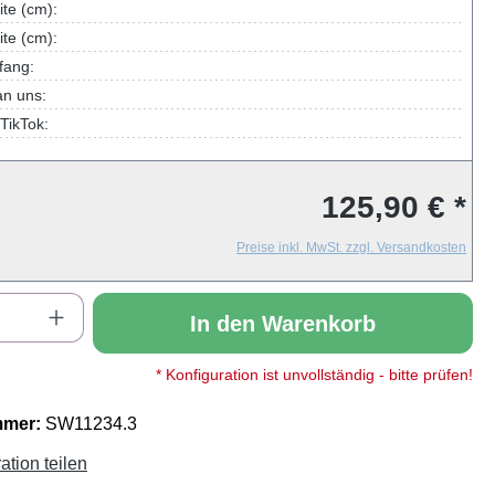
te (cm):
te (cm):
fang:
an uns:
TikTok:
125,90 € *
Preise inkl. MwSt. zzgl. Versandkosten
Anzahl: Gib den gewünschten Wert ein oder
In den Warenkorb
* Konfiguration ist unvollständig - bitte prüfen!
mmer:
SW11234.3
ation teilen