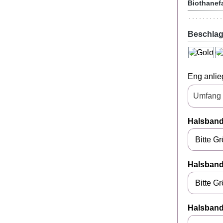
Biothanef
Beschla
Eng anlie
Halsband
Halsband
Halsban