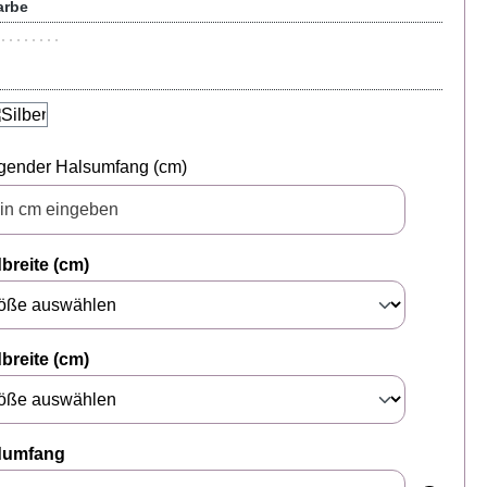
arbe
g
gender Halsumfang (cm)
breite (cm)
breite (cm)
dumfang