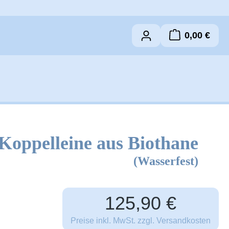
0,00 €
Warenkorb 
Koppelleine aus Biothane
(Wasserfest)
Regulärer Preis:
125,90 €
Preise inkl. MwSt. zzgl. Versandkosten