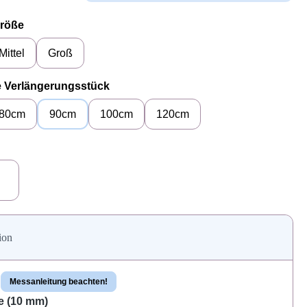
auswählen
Größe
Mittel
Groß
auswählen
e Verlängerungsstück
80cm
90cm
100cm
120cm
uswählen
erfarben)
Messing (goldfarben)
ion
Messanleitung beachten!
e (10 mm)