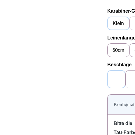
Karabiner-
Klein
Leinenläng
60cm
a
Beschläge
Alu (silb
Konfigurat
Bitte die
Tau-Farb